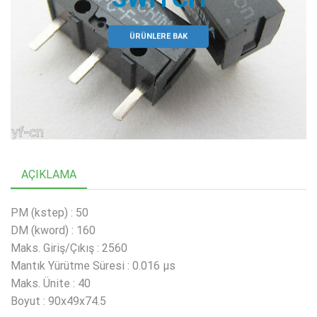
ÜRÜNLERE BAK
AÇIKLAMA
PM (kstep) : 50
DM (kword) : 160
Maks. Giriş/Çıkış : 2560
Mantık Yürütme Süresi : 0.016 μs
Maks. Ünite : 40
Boyut : 90x49x74.5