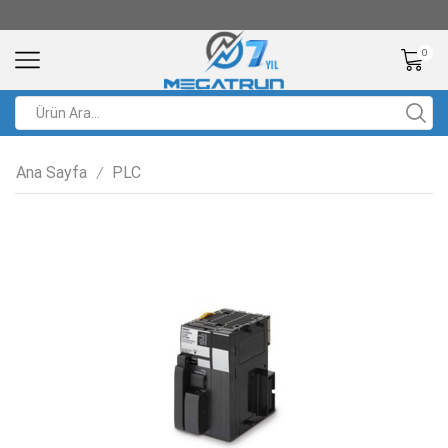
0
Ana Sayfa
PLC
/