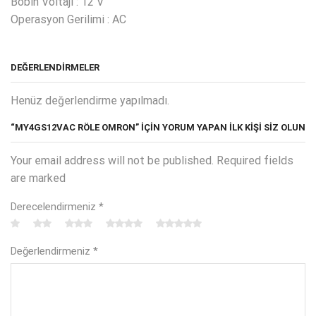
Bobin Voltajı : 12 V
Operasyon Gerilimi : AC
DEĞERLENDIRMELER
Henüz değerlendirme yapılmadı.
“MY4GS12VAC RÖLE OMRON” IÇIN YORUM YAPAN ILK KIŞI SIZ OLUN
Your email address will not be published. Required fields
are marked
Derecelendirmeniz
*
Değerlendirmeniz
*