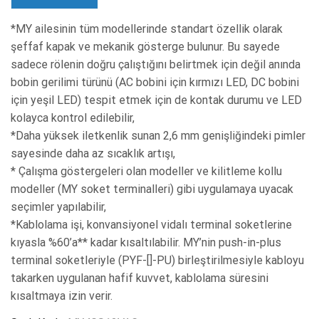
*MY ailesinin tüm modellerinde standart özellik olarak
şeffaf kapak ve mekanik gösterge bulunur. Bu sayede
sadece rölenin doğru çalıştığını belirtmek için değil anında
bobin gerilimi türünü (AC bobini için kırmızı LED, DC bobini
için yeşil LED) tespit etmek için de kontak durumu ve LED
kolayca kontrol edilebilir,
*Daha yüksek iletkenlik sunan 2,6 mm genişliğindeki pimler
sayesinde daha az sıcaklık artışı,
* Çalışma göstergeleri olan modeller ve kilitleme kollu
modeller (MY soket terminalleri) gibi uygulamaya uyacak
seçimler yapılabilir,
*Kablolama işi, konvansiyonel vidalı terminal soketlerine
kıyasla %60’a** kadar kısaltılabilir. MY’nin push-in-plus
terminal soketleriyle (PYF-[]-PU) birleştirilmesiyle kabloyu
takarken uygulanan hafif kuvvet, kablolama süresini
kısaltmaya izin verir.