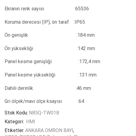
Ekranın renk sayısı :65536
Koruma derecesi (IP), ön taraf :IP65
Ön genişlik :184 mm
Ön yüksekliği :142 mm
Panel kesme genişliği :172,4 mm
Panel kesme yüksekliği :131 mm
Dahili derinlik :46 mm
Gri ölçek/mavi ölçe ksayısı :64
Stok Kodu:
NB5Q-TW01B
Kategori:
HMI
Etiketler:
ANKARA OMRON BAYİ
,