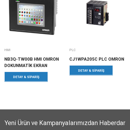
HMI
PLC
NB3Q-TW00B HMI OMRON
CJ1WPA205C PLC OMRON
DOKUNMATİK EKRAN
DETAY & SIPARIŞ
DETAY & SIPARIŞ
Yeni Ürün ve Kampanyalarımızdan Haberdar