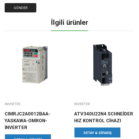
İlgili ürünler
INVERTER
INVERTER
CIMRJC2A0012BAA-
ATV340U22N4 SCHNEİDER
YASKAWA-OMRON-
HIZ KONTROL CİHAZI
İNVERTER
DETAY & SIPARIŞ