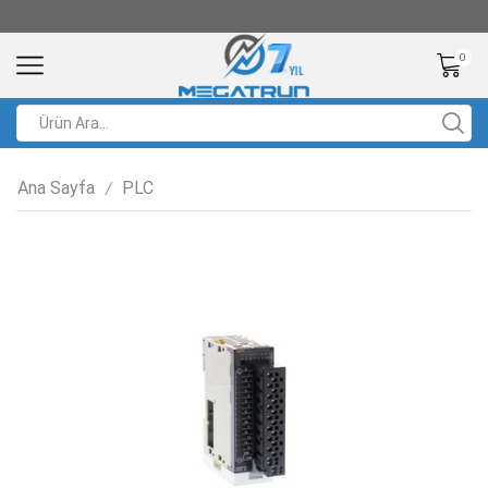
0
Ana Sayfa
PLC
/