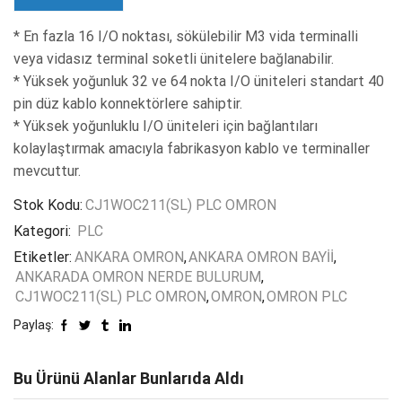
* En fazla 16 I/O noktası, sökülebilir M3 vida terminalli
veya vidasız terminal soketli ünitelere bağlanabilir.
* Yüksek yoğunluk 32 ve 64 nokta I/O üniteleri standart 40
pin düz kablo konnektörlere sahiptir.
* Yüksek yoğunluklu I/O üniteleri için bağlantıları
kolaylaştırmak amacıyla fabrikasyon kablo ve terminaller
mevcuttur.
Stok Kodu:
CJ1WOC211(SL) PLC OMRON
Kategori:
PLC
Etiketler:
ANKARA OMRON
,
ANKARA OMRON BAYİİ
,
ANKARADA OMRON NERDE BULURUM
,
CJ1WOC211(SL) PLC OMRON
,
OMRON
,
OMRON PLC
Paylaş:
Bu Ürünü Alanlar Bunlarıda Aldı