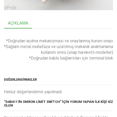
AÇIKLAMA
*Doğrudan açılma mekanizması ve onaylanmış kurum onayı
*Sağlam metal muhafaza ve uzatılmış mekanik anahtarlama
kullanım ömrü (snap hareketli modeller)
*Doğrudan kablo bağlantıları için terminal blok
DEĞERLENDIRMELER
Henüz değerlendirme yapılmadı.
“D4B4117N OMRON LİMİT SWİTCH” IÇIN YORUM YAPAN ILK KIŞI SIZ
OLUN