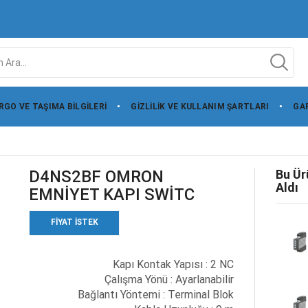
RGO VE TAŞIMA BILGILERI
GIZLILIK VE KULLANIM ŞARTLARI
GAR
D4NS2BF OMRON
Bu Ür
Aldı
EMNİYET KAPI SWİTC
FIYAT ISTEK
Kapı Kontak Yapısı : 2 NC
Çalışma Yönü : Ayarlanabilir
Bağlantı Yöntemi : Terminal Blok