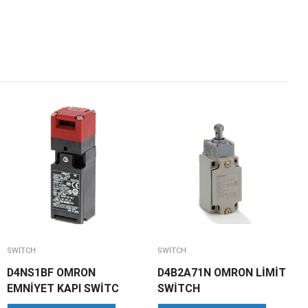
SWITCH
SWITCH
D4NS1BF OMRON
D4B2A71N OMRON LİMİT
EMNİYET KAPI SWİTC
SWİTCH