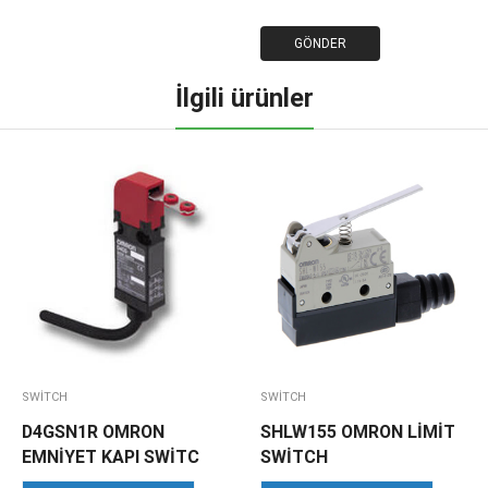
İlgili ürünler
SWITCH
SWITCH
D4GSN1R OMRON
SHLW155 OMRON LİMİT
EMNİYET KAPI SWİTC
SWİTCH