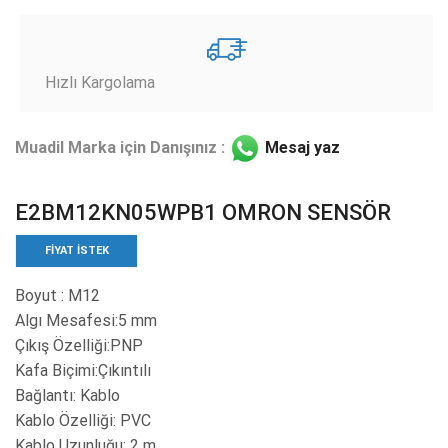
Hızlı Kargolama
Muadil Marka için Danışınız :
Mesaj yaz
E2BM12KN05WPB1 OMRON SENSÖR
FIYAT ISTEK
Boyut : M12
Algı Mesafesi:5 mm
Çıkış Özelliği:PNP
Kafa Biçimi:Çıkıntılı
Bağlantı: Kablo
Kablo Özelliği: PVC
Kablo Uzunluğu: 2 m