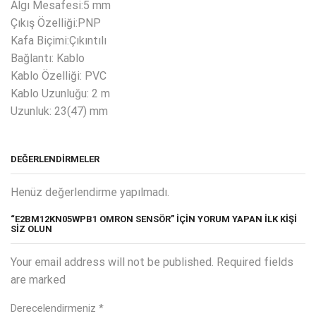
Algı Mesafesi:5 mm
Çıkış Özelliği:PNP
Kafa Biçimi:Çıkıntılı
Bağlantı: Kablo
Kablo Özelliği: PVC
Kablo Uzunluğu: 2 m
Uzunluk: 23(47) mm
DEĞERLENDIRMELER
Henüz değerlendirme yapılmadı.
“E2BM12KN05WPB1 OMRON SENSÖR” IÇIN YORUM YAPAN ILK KIŞI
SIZ OLUN
Your email address will not be published. Required fields
are marked
Derecelendirmeniz
*