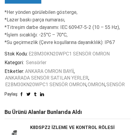
*Her yönden görülebilen gösterge,
*Lazer baskı parça numarası,
*Titreşim darbe dayanımı: IEC 60947-5-2 (10 – 55 Hz),
*İşlem sıcaklığı: -25°C – 70°C,
*Su geçirmezlik (Çevre koşullarına dayanıklılık): IP67
Stok Kodu:
E2BM30KN20WPC1 SENSÖR OMRON
Kategori:
Sensörler
Etiketler:
ANKARA OMRON BAYİİ
,
ANKARADA SENSÖR SATILAN YERLER
,
E2BM30KN20WPC1 SENSÖR OMRON
,
OMRON
,
SENSÖR
Paylaş:
Bu Ürünü Alanlar Bunlarıda Aldı
K8DSPZ2 İZLEME VE KONTROL RÖLESİ