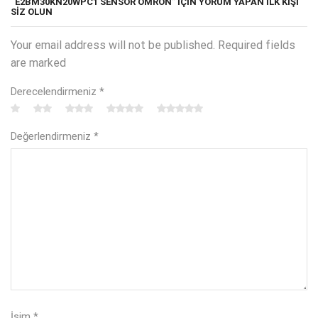
“E2BM30KN20WPC1 SENSÖR OMRON” IÇIN YORUM YAPAN ILK KIŞI
SIZ OLUN
Your email address will not be published. Required fields
are marked
Derecelendirmeniz
*
Değerlendirmeniz
*
İsim
*