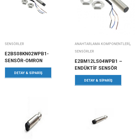
,
SENSÖRLER
ANAHTARLAMA KOMPONENTLERI
SENSÖRLER
E2BS08KN02WPB1-
SENSÖR-OMRON
E2BM12LS04WPB1 –
ENDÜKTİF SENSÖR
DETAY & SIPARIŞ
DETAY & SIPARIŞ