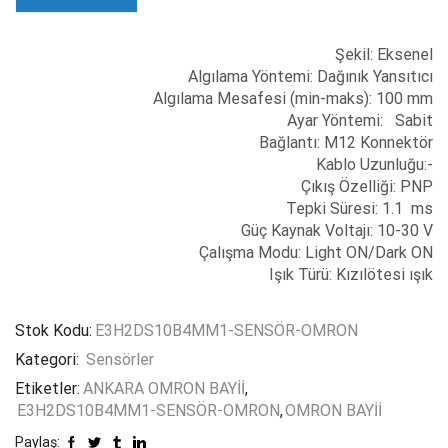
Şekil: Eksenel
Algılama Yöntemi: Dağınık Yansıtıcı
Algılama Mesafesi (min-maks): 100 mm
Ayar Yöntemi: Sabit
Bağlantı: M12 Konnektör
Kablo Uzunluğu:-
Çıkış Özelliği: PNP
Tepki Süresi: 1.1 ms
Güç Kaynak Voltajı: 10-30 V
Çalışma Modu: Light ON/Dark ON
Işık Türü: Kızılötesi ışık
Stok Kodu:
E3H2DS10B4MM1-SENSÖR-OMRON
Kategori:
Sensörler
Etiketler:
ANKARA OMRON BAYİİ
,
E3H2DS10B4MM1-SENSÖR-OMRON
,
OMRON BAYİİ
Paylaş: