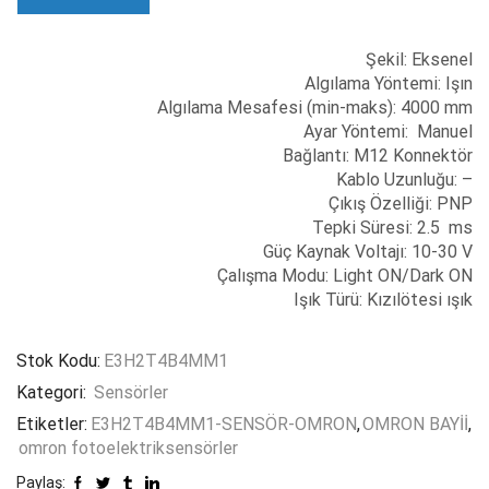
Şekil: Eksenel
Algılama Yöntemi: Işın
Algılama Mesafesi (min-maks): 4000 mm
Ayar Yöntemi: Manuel
Bağlantı: M12 Konnektör
Kablo Uzunluğu: –
Çıkış Özelliği: PNP
Tepki Süresi: 2.5 ms
Güç Kaynak Voltajı: 10-30 V
Çalışma Modu: Light ON/Dark ON
Işık Türü: Kızılötesi ışık
Stok Kodu:
E3H2T4B4MM1
Kategori:
Sensörler
Etiketler:
E3H2T4B4MM1-SENSÖR-OMRON
,
OMRON BAYİİ
,
omron fotoelektriksensörler
Paylaş: