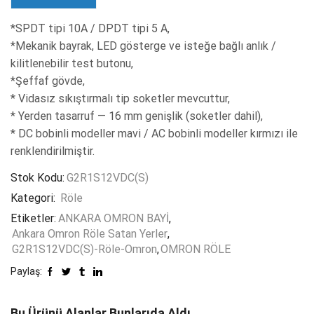
*SPDT tipi 10A / DPDT tipi 5 A,
*Mekanik bayrak, LED gösterge ve isteğe bağlı anlık /
kilitlenebilir test butonu,
*Şeffaf gövde,
* Vidasız sıkıştırmalı tip soketler mevcuttur,
* Yerden tasarruf — 16 mm genişlik (soketler dahil),
* DC bobinli modeller mavi / AC bobinli modeller kırmızı ile
renklendirilmiştir.
Stok Kodu:
G2R1S12VDC(S)
Kategori:
Röle
Etiketler:
ANKARA OMRON BAYİ
,
Ankara Omron Röle Satan Yerler
,
G2R1S12VDC(S)-Röle-Omron
,
OMRON RÖLE
Paylaş:
Bu Ürünü Alanlar Bunlarıda Aldı