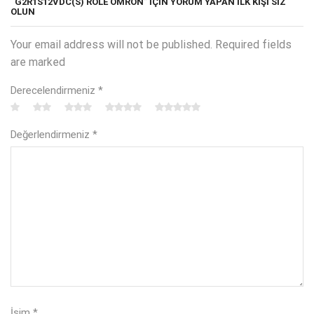
“G2R1S12VDC(S) RÖLE OMRON” IÇIN YORUM YAPAN ILK KIŞI SIZ
OLUN
Your email address will not be published. Required fields
are marked
Derecelendirmeniz
*
Değerlendirmeniz
*
İsim
*