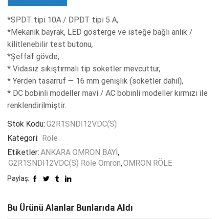
*SPDT tipi 10A / DPDT tipi 5 A,
*Mekanik bayrak, LED gösterge ve isteğe bağlı anlık /
kilitlenebilir test butonu,
*Şeffaf gövde,
* Vidasız sıkıştırmalı tip soketler mevcuttur,
* Yerden tasarruf — 16 mm genişlik (soketler dahil),
* DC bobinli modeller mavi / AC bobinli modeller kırmızı ile
renklendirilmiştir.
Stok Kodu:
G2R1SNDI12VDC(S)
Kategori:
Röle
Etiketler:
ANKARA OMRON BAYİ
,
G2R1SNDI12VDC(S) Röle Omron
,
OMRON RÖLE
Paylaş:
Bu Ürünü Alanlar Bunlarıda Aldı