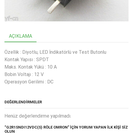
AÇIKLAMA
Özellik : Diyotlu, LED İndikatörlü ve Test Butonlu
Kontak Yapısı : SPDT
Maks. Kontak Yükü : 10 A
Bobin Voltajı : 12 V
Operasyon Gerilimi : DC
DEĞERLENDIRMELER
Henüz değerlendirme yapılmadı.
“G2R1SNDI12VDC(S) RÖLE OMRON” IÇIN YORUM YAPAN ILK KIŞI SIZ
OLUN