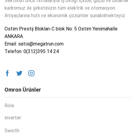
Sektörün öncü firmalarıyla iş birliği içinde, güçlü ve dinamik
kadromuz ile şirketinizin tüm elektrik ve otomasyon
ihtiyaçlarına hızlı ve ekonomik çözümler sunabilmekteyiz.
Ostim Prestij Blokları C blok No: 5 Ostim Yenimahalle
ANKARA
Email: satis@megatrun.com
Telefon: 0(312)395 14 24
Omron Ürünler
Röle
inverter
Swicth