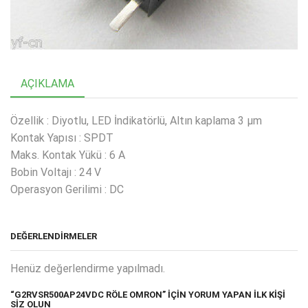
AÇIKLAMA
Özellik : Diyotlu, LED İndikatörlü, Altın kaplama 3 µm
Kontak Yapısı : SPDT
Maks. Kontak Yükü : 6 A
Bobin Voltajı : 24 V
Operasyon Gerilimi : DC
DEĞERLENDIRMELER
Henüz değerlendirme yapılmadı.
“G2RVSR500AP24VDC RÖLE OMRON” IÇIN YORUM YAPAN ILK KIŞI
SIZ OLUN