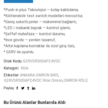
*Push-in plus Teknolojisi — kolay kablolama,
*Kilitlenebilir test switch modelleri mevcuttur,
*Geniş soketli pinler — mükemmel bağlantı,
*LED / mekanik bayrak — kontrol işlemi,
*Şeffaf muhafaza — kontrol durumu,
*İnce gövde — yerden tasarruf,
*Altın kaplama kontaklar ile özel giriş türü,
* G3RV ile uyumlu
Stok Kodu:
G2RVSR500AP24VDC
Kategori:
Röle
Etiketler:
ANKARA OMRON BAYİ
,
G2RVSR500AP24VDC Röle Omron
,
OMRON RÖLE
Paylaş:
Bu Ürünü Alanlar Bunlarıda Aldı