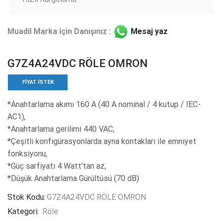
Muadil Marka için Danışınız :
Mesaj yaz
G7Z4A24VDC RÖLE OMRON
FIYAT ISTEK
*Anahtarlama akımı 160 A (40 A nominal / 4 kutup / IEC-
AC1),
*Anahtarlama gerilimi 440 VAC,
*Çeşitli konfigürasyonlarda ayna kontakları ile emniyet
fonksiyonu,
*Güç sarfiyatı 4 Watt’tan az,
*Düşük Anahtarlama Gürültüsü (70 dB)
Stok Kodu:
G7Z4A24VDC RÖLE OMRON
Kategori:
Röle