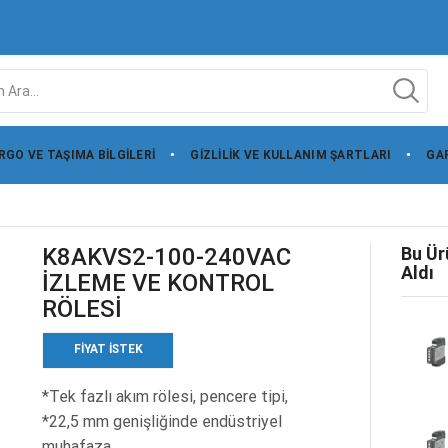
RGO VE TAŞIMA BILGILERI
GIZLILIK VE KULLANIM ŞARTLARI
GAR
K8AKVS2-100-240VAC
Bu Ür
Aldı
İZLEME VE KONTROL
RÖLESİ
FIYAT ISTEK
*Tek fazlı akım rölesi, pencere tipi,
*22,5 mm genişliğinde endüstriyel
muhafaza,