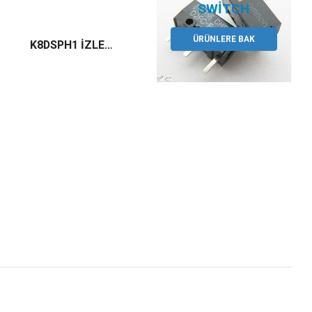
ÜRÜNLERE BAK
K8DSPH1 İZLEME VE KONTROL RÖLESİ