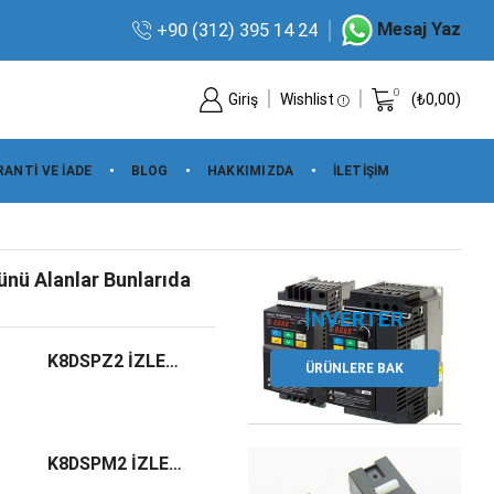
Mesaj Yaz
+90 (312) 395 14 24
0
Giriş
Wishlist
(
₺
0,00
)
ANTI VE IADE
BLOG
HAKKIMIZDA
İLETIŞIM
ünü Alanlar Bunlarıda
K8DSPZ2 İZLEME VE KONTROL RÖLESİ
ÜRÜNLERE BAK
K8DSPM2 İZLEME VE KONTROL RÖLESİ