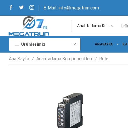
E-Mail: info@megatrun.com
Ürünlerimiz
ANASAYFA
KA
Ana Sayfa
Anahtarlama Komponentleri
Röle
/
/