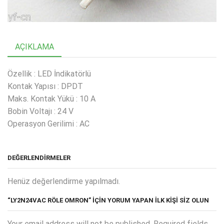
AÇIKLAMA
Özellik : LED İndikatörlü
Kontak Yapısı : DPDT
Maks. Kontak Yükü : 10 A
Bobin Voltajı : 24 V
Operasyon Gerilimi : AC
DEĞERLENDIRMELER
Henüz değerlendirme yapılmadı.
“LY2N24VAC RÖLE OMRON” IÇIN YORUM YAPAN ILK KIŞI SIZ OLUN
Your email address will not be published. Required fields