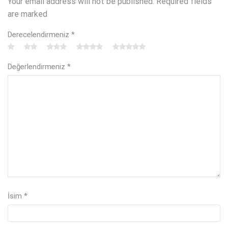
Your email address will not be published. Required fields
are marked
Derecelendirmeniz
*
Değerlendirmeniz
*
İsim
*