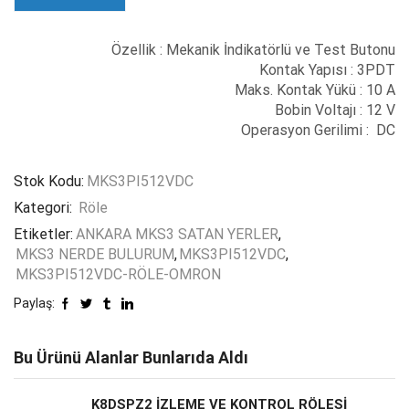
Özellik : Mekanik İndikatörlü ve Test Butonu
Kontak Yapısı : 3PDT
Maks. Kontak Yükü : 10 A
Bobin Voltajı : 12 V
Operasyon Gerilimi : DC
Stok Kodu:
MKS3PI512VDC
Kategori:
Röle
Etiketler:
ANKARA MKS3 SATAN YERLER
,
MKS3 NERDE BULURUM
,
MKS3PI512VDC
,
MKS3PI512VDC-RÖLE-OMRON
Paylaş:
Bu Ürünü Alanlar Bunlarıda Aldı
K8DSPZ2 İZLEME VE KONTROL RÖLESİ