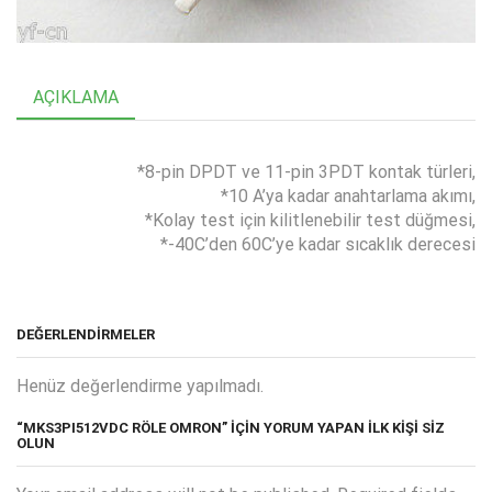
AÇIKLAMA
*8-pin DPDT ve 11-pin 3PDT kontak türleri,
*10 A’ya kadar anahtarlama akımı,
*Kolay test için kilitlenebilir test düğmesi,
*-40C’den 60C’ye kadar sıcaklık derecesi
DEĞERLENDIRMELER
Henüz değerlendirme yapılmadı.
“MKS3PI512VDC RÖLE OMRON” IÇIN YORUM YAPAN ILK KIŞI SIZ
OLUN