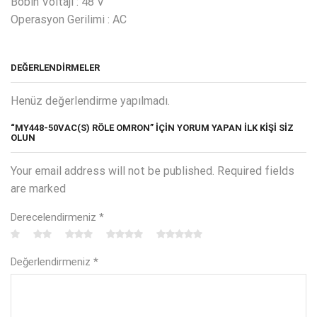
Bobin Voltajı : 48 V
Operasyon Gerilimi : AC
DEĞERLENDIRMELER
Henüz değerlendirme yapılmadı.
“MY448-50VAC(S) RÖLE OMRON” IÇIN YORUM YAPAN ILK KIŞI SIZ
OLUN
Your email address will not be published. Required fields
are marked
Derecelendirmeniz
*
Değerlendirmeniz
*