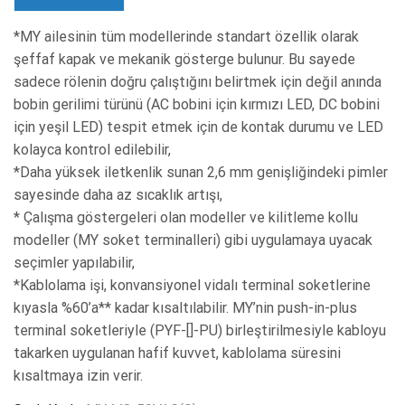
*MY ailesinin tüm modellerinde standart özellik olarak
şeffaf kapak ve mekanik gösterge bulunur. Bu sayede
sadece rölenin doğru çalıştığını belirtmek için değil anında
bobin gerilimi türünü (AC bobini için kırmızı LED, DC bobini
için yeşil LED) tespit etmek için de kontak durumu ve LED
kolayca kontrol edilebilir,
*Daha yüksek iletkenlik sunan 2,6 mm genişliğindeki pimler
sayesinde daha az sıcaklık artışı,
* Çalışma göstergeleri olan modeller ve kilitleme kollu
modeller (MY soket terminalleri) gibi uygulamaya uyacak
seçimler yapılabilir,
*Kablolama işi, konvansiyonel vidalı terminal soketlerine
kıyasla %60’a** kadar kısaltılabilir. MY’nin push-in-plus
terminal soketleriyle (PYF-[]-PU) birleştirilmesiyle kabloyu
takarken uygulanan hafif kuvvet, kablolama süresini
kısaltmaya izin verir.