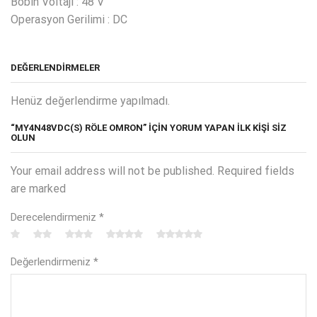
Bobin Voltajı : 48 V
Operasyon Gerilimi : DC
DEĞERLENDIRMELER
Henüz değerlendirme yapılmadı.
“MY4N48VDC(S) RÖLE OMRON” IÇIN YORUM YAPAN ILK KIŞI SIZ
OLUN
Your email address will not be published. Required fields
are marked
Derecelendirmeniz
*
Değerlendirmeniz
*