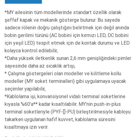
*MY ailesinin tüm modellerinde standart özellik olarak
şeffaf kapak ve mekanik gösterge bulunur. Bu sayede
sadece rölenin doğru çalıştığını belirtmek için değil anında
bobin gerilimi türünü (AC bobini için kırmızı LED, DC bobini
için yeşil LED) tespit etmek için de kontak durumu ve LED
kolayca kontrol edilebilir,
*Daha yüksek iletkenlik sunan 2,6 mm genişliğindeki pimler
sayesinde daha az sıcaklık artışı,
* Çalışma göstergeleri olan modeller ve kilitleme kollu
modeller (MY soket terminalleri) gibi uygulamaya uyacak
seçimler yapılabilir,
*Kablolama işi, konvansiyonel vidalı terminal soketlerine
kıyasla %60’a** kadar kısaltılabilir. MY’nin push-in-plus
terminal soketleriyle (PYF-[]-PU) birleştirilmesiyle kabloyu
takarken uygulanan hafif kuvvet, kablolama süresini
kısaltmaya izin verir.