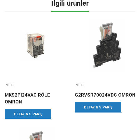
İlgili ürünler
RÖLE
RÖLE
MKS2PI24VAC RÖLE
G2RVSR70024VDC OMRON
OMRON
DETAY & SIPARIŞ
DETAY & SIPARIŞ