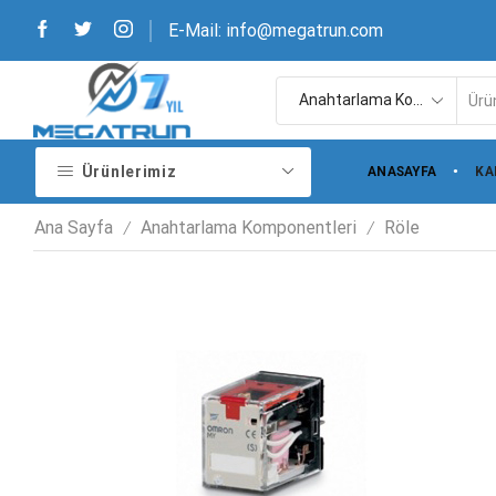
E-Mail: info@megatrun.com
Ürünlerimiz
ANASAYFA
KA
Ana Sayfa
Anahtarlama Komponentleri
Röle
/
/