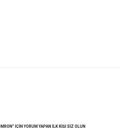
RON” IÇIN YORUM YAPAN ILK KIŞI SIZ OLUN