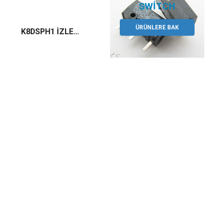
ÜRÜNLERE BAK
K8DSPH1 İZLEME VE KONTROL RÖLESİ