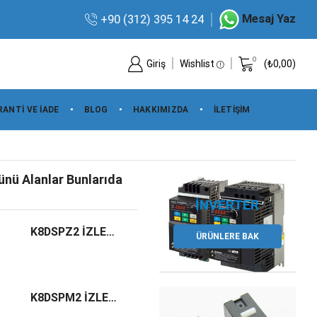
Mesaj Yaz
+90 (312) 395 14 24
0
Giriş
Wishlist
(
₺
0,00
)
ANTI VE IADE
BLOG
HAKKIMIZDA
İLETIŞIM
ünü Alanlar Bunlarıda
K8DSPZ2 İZLEME VE KONTROL RÖLESİ
ÜRÜNLERE BAK
K8DSPM2 İZLEME VE KONTROL RÖLESİ