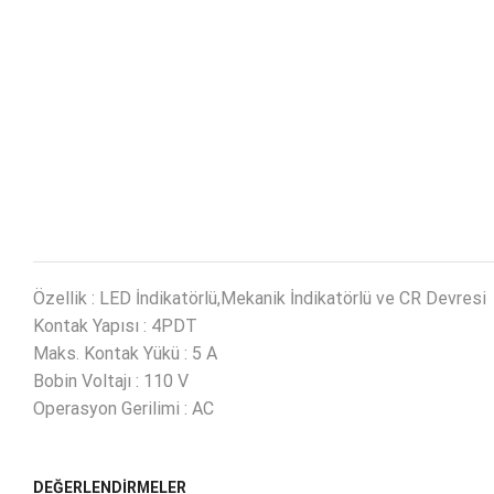
Özellik : LED İndikatörlü,Mekanik İndikatörlü ve CR Devresi
Kontak Yapısı : 4PDT
Maks. Kontak Yükü : 5 A
Bobin Voltajı : 110 V
Operasyon Gerilimi : AC
DEĞERLENDIRMELER