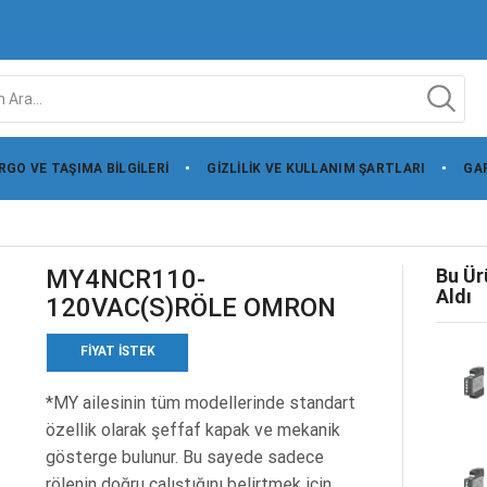
RGO VE TAŞIMA BILGILERI
GIZLILIK VE KULLANIM ŞARTLARI
GAR
MY4NCR110-
Bu Ür
Aldı
120VAC(S)RÖLE OMRON
FIYAT ISTEK
*MY ailesinin tüm modellerinde standart
özellik olarak şeffaf kapak ve mekanik
gösterge bulunur. Bu sayede sadece
rölenin doğru çalıştığını belirtmek için