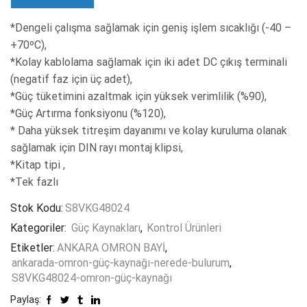
*Dengeli çalışma sağlamak için geniş işlem sıcaklığı (-40 –
+70ºC),
*Kolay kablolama sağlamak için iki adet DC çıkış terminali
(negatif faz için üç adet),
*Güç tüketimini azaltmak için yüksek verimlilik (%90),
*Güç Artırma fonksiyonu (%120),
* Daha yüksek titreşim dayanımı ve kolay kuruluma olanak
sağlamak için DIN rayı montaj klipsi,
*Kitap tipi ,
*Tek fazlı
Stok Kodu:
S8VKG48024
Kategoriler:
Güç Kaynakları
,
Kontrol Ürünleri
Etiketler:
ANKARA OMRON BAYİ
,
ankarada-omron-güç-kaynağı-nerede-bulurum
,
S8VKG48024-omron-güç-kaynağı
Paylaş: