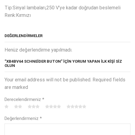
Tip:Sinyal lambaları,250 V’ye kadar doğrudan beslemeli
Renk:Kırmızı
DEĞERLENDIRMELER
Henüz değerlendirme yapılmadı.
“XB4BV64 SCHNEİDER BUTON” IÇIN YORUM YAPAN ILK KIŞI SIZ
OLUN
Your email address will not be published. Required fields
are marked
Derecelendirmeniz
*
Değerlendirmeniz
*