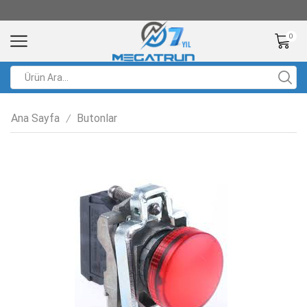
0
Ana Sayfa
Butonlar
/