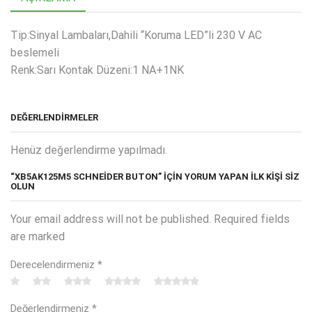
Tip:Sinyal Lambaları,Dahili “Koruma LED”li 230 V AC
beslemeli
Renk:Sarı Kontak Düzeni:1 NA+1NK
DEĞERLENDIRMELER
Henüz değerlendirme yapılmadı.
“XB5AK125M5 SCHNEİDER BUTON” IÇIN YORUM YAPAN ILK KIŞI SIZ
OLUN
Your email address will not be published. Required fields
are marked
Derecelendirmeniz
*
Değerlendirmeniz
*