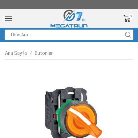
0
Ana Sayfa
Butonlar
/