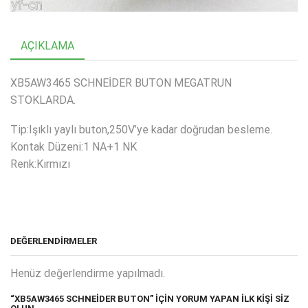
AÇIKLAMA
XB5AW3465 SCHNEİDER BUTON MEGATRUN
STOKLARDA.
Tip:Işıklı yaylı buton,250V’ye kadar doğrudan besleme.
Kontak Düzeni:1 NA+1 NK
Renk:Kırmızı
DEĞERLENDIRMELER
Henüz değerlendirme yapılmadı.
“XB5AW3465 SCHNEİDER BUTON” IÇIN YORUM YAPAN ILK KIŞI SIZ