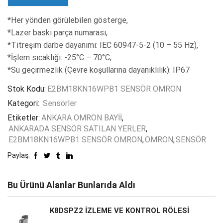
*Her yönden görülebilen gösterge,
*Lazer baskı parça numarası,
*Titreşim darbe dayanımı: IEC 60947-5-2 (10 – 55 Hz),
*İşlem sıcaklığı: -25°C – 70°C,
*Su geçirmezlik (Çevre koşullarına dayanıklılık): IP67
Stok Kodu:
E2BM18KN16WPB1 SENSÖR OMRON
Kategori:
Sensörler
Etiketler:
ANKARA OMRON BAYİİ
,
ANKARADA SENSÖR SATILAN YERLER
,
E2BM18KN16WPB1 SENSÖR OMRON
,
OMRON
,
SENSÖR
Paylaş:
Bu Ürünü Alanlar Bunlarıda Aldı
K8DSPZ2 İZLEME VE KONTROL RÖLESİ