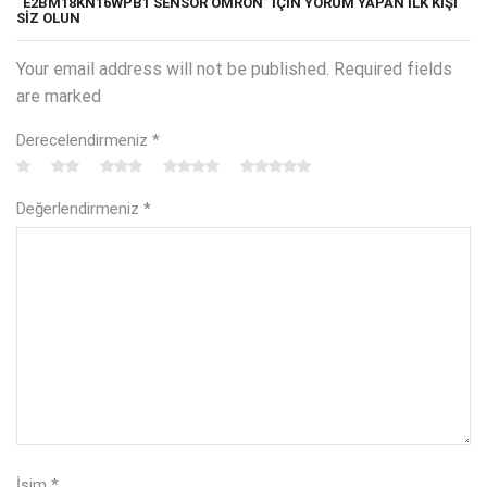
“E2BM18KN16WPB1 SENSÖR OMRON” IÇIN YORUM YAPAN ILK KIŞI
SIZ OLUN
Your email address will not be published. Required fields
are marked
Derecelendirmeniz
*
Değerlendirmeniz
*
İsim
*