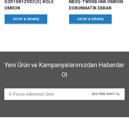
G2R1SN12VDC(S) RÖLE
NB3Q-TW00B HMI OMRON
OMRON
DOKUNMATİK EKRAN
DETAY & SIPARIŞ
DETAY & SIPARIŞ
Yeni Ürün ve Kampanyalarımızdan Haberdar
Ol