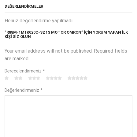
DEĞERLENDIRMELER
Henüz değerlendirme yapılmadı.
“R88M-1M1K020C-S2 1S MOTOR OMRON” IÇIN YORUM YAPAN ILK
KIŞI SIZ OLUN
Your email address will not be published. Required fields
are marked
Derecelendirmeniz
*
Değerlendirmeniz
*